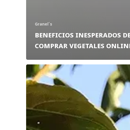
Granel´s
BENEFICIOS INESPERADOS D
COMPRAR VEGETALES ONLIN
DESCUBRE
5
BENEFICIOS
DE
CONSUMIR
FRUTA
DE
KILÓMETRO