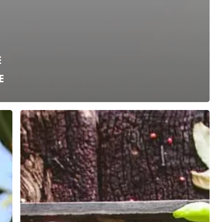
E
E
RAZONES
POR
LAS
QUE
TIENES
QUE
CONSUMIR
VEGETALES