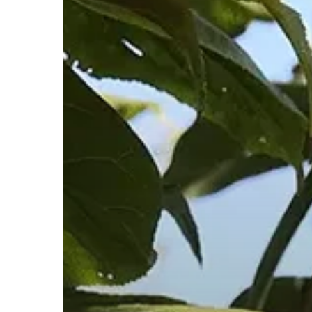
0.
MENÚ
Granel´s
Quienes somos
Nuestras Cestas