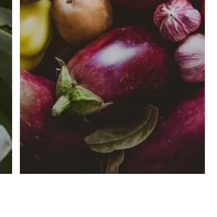
Subtotal:
© 2026 Granels. |
Diseño web en Zamora
Ver
facebook
instagram
phone