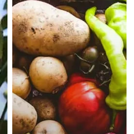
DE
TEMPORADA.
AVISO LEGAL
C
Aviso Legal
9
Política de Privacidad
g
Política de Cookies
C